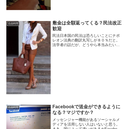
敷金は全額返ってくる？民法改正
自由時間
歓迎
民法日本国の民法は恐ろしいことにナポ
レオン法典の翻訳丸写しが８０％だと。
法学者の話だが、どうやら本当みたい
だ。
Facebookで送金ができるように
自由時間
なる？マジですか？
メッセンジャー機能があるソーシャルメ
ディアを活用しない人はいないと思う。
まあ、国によって違いがあるがFacebook