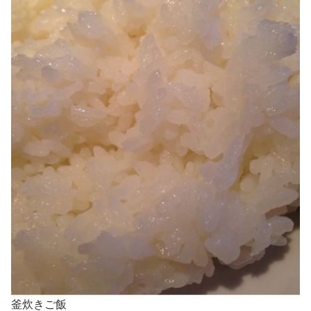
釜炊きご飯