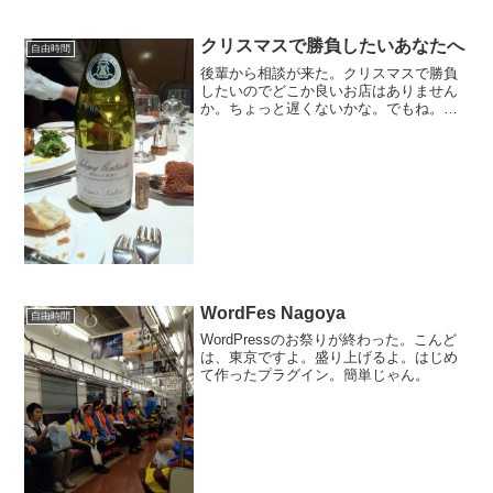
上げてきた努力が水の泡になるからだ。
もっとも、現時点でのWindows１０の実
力はさほどでもなさそうなんだけどね。
クリスマスで勝負したいあなたへ
自由時間
Yosemite...
後輩から相談が来た。クリスマスで勝負
したいのでどこか良いお店はありません
か。ちょっと遅くないかな。でもね。相
談に乗ろうかな。
WordFes Nagoya
自由時間
WordPressのお祭りが終わった。こんど
は、東京ですよ。盛り上げるよ。はじめ
て作ったプラグイン。簡単じゃん。