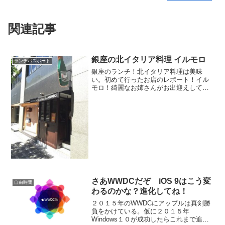
関連記事
銀座の北イタリア料理 イルモロ
ランチパスポート
銀座のランチ！北イタリア料理は美味
い。初めて行ったお店のレポート！イル
モロ！綺麗なお姉さんがお出迎えしてく
れますよ。リピーター率上げるな！白テ
ーブルクロス！いい！久々にランチを食
べている感じ！さあ！食べるぞ！
さあWWDCだぞ iOS 9はこう変
自由時間
わるのかな？進化してね！
２０１５年のWWDCにアップルは真剣勝
負をかけている。仮に２０１５年
Windows１０が成功したらこれまで追い