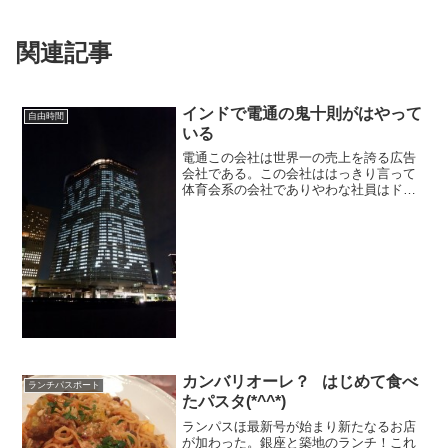
関連記事
インドで電通の鬼十則がはやって
自由時間
いる
電通この会社は世界一の売上を誇る広告
会社である。この会社ははっきり言って
体育会系の会社でありやわな社員はドン
ドンやめて行く。
カンバリオーレ？ はじめて食べ
ランチパスポート
たパスタ(*^^*)
ランパスほ最新号が始まり新たなるお店
が加わった。銀座と築地のランチ！これ