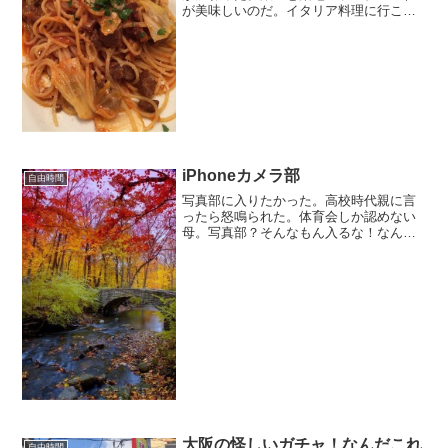
が美味しいのだ。イタリア料理に行こう
ということになり行ってみたら、店内か
ら食器にいたるまですべてイタリア製と
いうこだわりの店だった。そこでではじ
めて食べるパスタと遭遇する(*^^*)
iPhoneカメラ部
自由時間
写真部に入りたかった。高校時代親に言
ったら怒鳴られた。体育会しか認めない
母。写真部？そんなもん入るな！なんで
よ？男は運動？あーあ。その反動は今く
るのだ。
大阪の怪しいガチャ！なんだこれ
自由時間