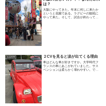
は？
大阪にやってきた。年末に何しに来たか
というと花園である。ラグビーの観戦に
やって来た。そして、試合が終わってか
ら腹が空いたから食べに行く。天王寺の
ホテルに泊っている友の車で向かったの
は、新世界だ。楽しいぞ。
２CVを見ると涙が出てくる理由
自由時間
車はどんな車が好きですか。大学時代フ
ランスの車にあこがれていました。サス
ペンションは柔らかく壊れやすい。で
も、デザインはどこの国の車よりもおし
ゃれ