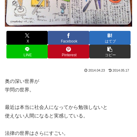
X
Facebook
はてブ
LINE
Pinterest
コピー
2014.04.23
2014.05.17
奥の深い世界が
学問の世界。
最近は本当に社会人になってから勉強しないと
使えない人間になると実感している。
法律の世界はさらにすごい。