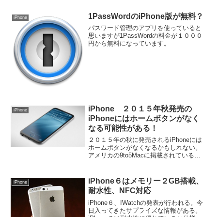
1PassWordのiPhone版が無料？
iPhone
パスワード管理のアプリを使っていると
思いますが1PassWordの料金が１０００
円から無料になっています。
iPhone ２０１５年秋発売の
iPhone
iPhoneにはホームボタンがなく
なる可能性がある！
２０１５年の秋に発売されるiPhoneには
ホームボタンがなくなるかもしれない。
アメリカの9to5Macに掲載されている。
ホームボタンが押せなくなる問題も発生
していましたよね。懐かしい話ですが。
可愛いiPhoneのおへそがなくなる日がき
iPhone６はメモリー２GB搭載、
iPhone
そうで...
耐水性、NFC対応
iPhone６、IWatchの発表が行われる。今
日入ってきたサプライズな情報がある。