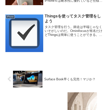
iPhone６は耐水性に優れていると仕様書
に書いてある。おまけに、NFC対応だ
と。これは期待できる。
Thingsを使ってタスク管理をし
iPhone
よう
タスク管理を行う。師走は半端じゃなく
いそがしいのだ。Ominifocusが有名だけ
どThingsは簡単に使うことができる。な
ぜかこの期間、割引販売されている。
Surface Book早くも完売！マジか？