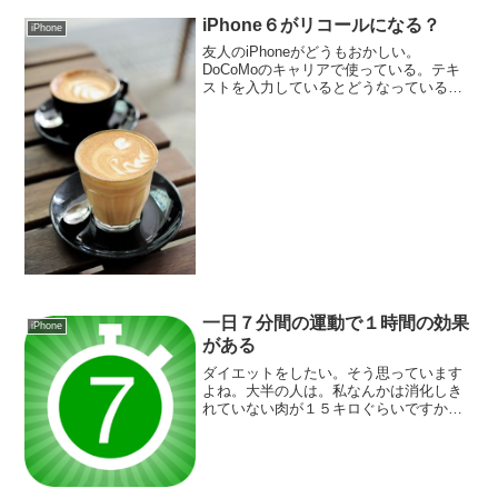
iPhone６がリコールになる？
iPhone
友人のiPhoneがどうもおかしい。
DoCoMoのキャリアで使っている。テキ
ストを入力しているとどうなっているの
か全くタイピングができなくなる。そこ
で、MacBook Airでバックアップをとり
復元機能を活用しようと思ったら壊れ
た。
一日７分間の運動で１時間の効果
iPhone
がある
ダイエットをしたい。そう思っています
よね。大半の人は。私なんかは消化しき
れていない肉が１５キロぐらいですか
ね。そこで、これ。