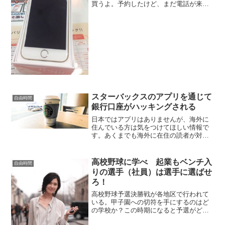
買うよ。予約したけど、まだ電話が来な
い。
スターバックスのアプリを通じて
自由時間
銀行口座がハッキングされる
日本ではアプリはありませんが、海外に
住んでいる方は気をつけてほしい情報で
す。あくまでも海外に在住の読者が対象
です。
高校野球に学べ 起業もベンチ入
自由時間
りの選手（社員）は選手に選ばせ
ろ！
高校野球予選決勝戦が各地区で行われて
いる。甲子園への切符を手にするのはど
の学校か？この時期になると予選がどう
なっているのか。情報はネットの時代