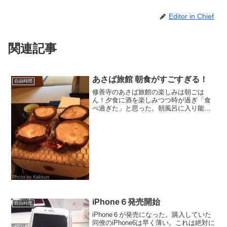
Editor in Chief
関連記事
あさば旅館 朝食がすごすぎる！
自由時間
修善寺のあさば旅館の楽しみは朝ごは
ん！夕食に酒を楽しみつつ時が過ぎ「食
べ過ぎた」と思った。朝風呂に入り能舞
台を眺めていると腹がすく。
iPhone６発売開始
自由時間
iPhone６が発売になった。購入していた
同僚のiPhone6は早く薄い。これは絶対に