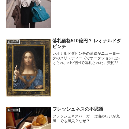
だ。昔は夕刊をこのためだけに購入して
楽しんだものだ。このネットで面白い話
が書いてあった。ベンチ入り...
落札価格510億円？ レオナルドダ
自由時間
ビンチ
レオナルドダビンチの油絵がニューヨー
クのクリスティーズでオークションにか
けられ、510億円で落札された。美術品と
しては歴代最高価格！すげーー！
フレッシュネスの不思議
自由時間
フレッシュネスバーガーは油の匂いが充
満！でも満員？なぜ？