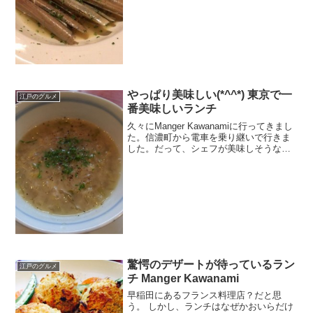
やっぱり美味しい(*^^*) 東京で一
江戸のグルメ
番美味しいランチ
久々にManger Kawanamiに行ってきまし
た。信濃町から電車を乗り継いで行きま
した。だって、シェフが美味しそうなお
魚をFacebookにアップするから(*^^*)行か
ないと損するでしょ。
驚愕のデザートが待っているラン
江戸のグルメ
チ Manger Kawanami
早稲田にあるフランス料理店？だと思
う。 しかし、ランチはなぜかおいらだけ