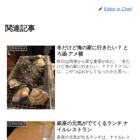
Editor in Chief
関連記事
冬だけど海の家に行きたい？ と
江戸のグルメ
ろ函 アメ横
昨日は同僚から変な要望が出だ。「冬だ
けど海の家に行きたい」？？？？？つい
に、こやつはおかしくなったかと思った
が冷静に考えると街には海の家はたくさ
んある。「いいでしょう！行きましょ
う」と言って向かったのは湘南ではなく
上野である。
銀座の元気がでてくるランチ ナ
江戸のグルメ
イルレストラン
銀座の元気が出るランチは、ナイルレス