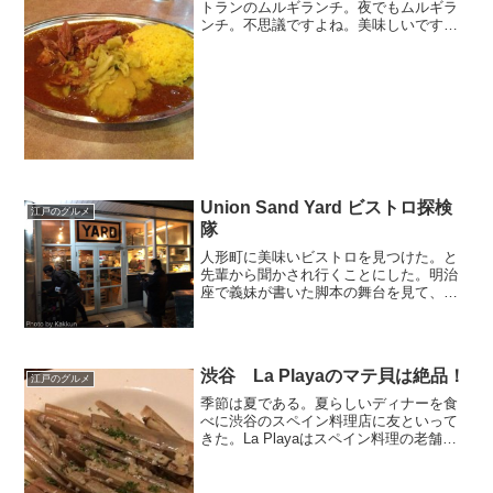
トランのムルギランチ。夜でもムルギラ
ンチ。不思議ですよね。美味しいです
よ。
Union Sand Yard ビストロ探検
江戸のグルメ
隊
人形町に美味いビストロを見つけた。と
先輩から聞かされ行くことにした。明治
座で義妹が書いた脚本の舞台を見て、明
治座のリーフレットに書いてあったそー
な。さて、期待は膨らむのだ。
渋谷 La Playaのマテ貝は絶品！
江戸のグルメ
季節は夏である。夏らしいディナーを食
べに渋谷のスペイン料理店に友といって
きた。La Playaはスペイン料理の老舗で
ある。さて、夏の逸品は何だろうか。