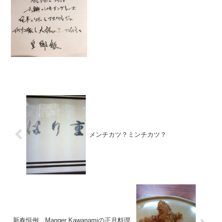
行ったらいつもの常連さんご夫婦が陣取
ってます。「今年もよろしく」と言われ
てキョトンとする私。確かに、年が明け
てから...
メンチカツ？ミンチカツ？
新春恒例 Manger Kawanamiの正月料理