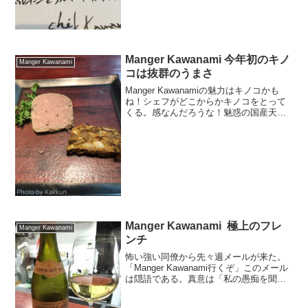
Manger Kawanami 今年初のキノ
Manger Kawanami
コは抜群のうまさ
Manger Kawanamiの魅力はキノコかも
ね！シェフがどこからかキノコをとって
くる。感なんだろうな！魅惑の国産天然
ポルチーニがうまい。
Manger Kawanami 極上のフレ
Manger Kawanami
ンチ
怖い強い同僚から先々週メールが来た。
「Manger Kawanami行くぞ」このメール
は隠語である。真意は「私の愚痴を聞き
なさい」であり、やけ酒に付き合うこと
になる。危険を察した私はもう一人の先