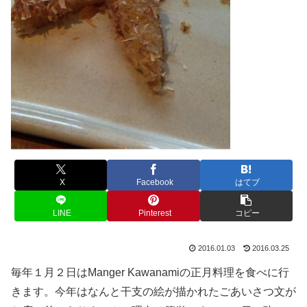
X
Facebook
はてブ
LINE
Pinterest
コピー
2016.01.03
2016.03.25
毎年１月２日はManger Kawanamiの正月料理を食べに行
きます。今年はなんと干支の絵が描かれたごあいさつ文が