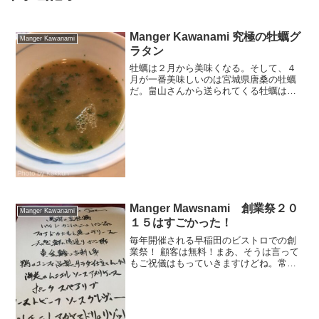
Manger Kawanami 究極の牡蠣グ
Manger Kawanami
ラタン
牡蠣は２月から美味くなる。そして、４
月が一番美味しいのは宮城県唐桑の牡蠣
だ。畠山さんから送られてくる牡蠣は至
福の喜びを感じる牡蠣である。それを上
回る美味さの牡蠣を出すのだ。
Manger Mawsnami 創業祭２０
Manger Kawanami
１５はすごかった！
毎年開催される早稲田のビストロでの創
業祭！ 顧客は無料！まあ、そうは言って
もご祝儀はもっていきますけどね。常識
として！たまに、本気でただ食いで帰る
人がいるみたいですけどね。さあ、今年
のメニューをご覧ください。