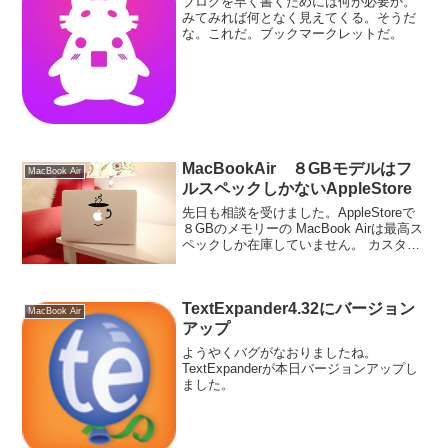
ブログを早く書くためには何が必要か。
みてみれば何となく見えてくる。そうだ
な。これだ。ブックマークレットだ。
MacBookAir ８GBモデルはフ
MacBook Air
ルスペックしかないAppleStore
先日も相談を受けました。AppleStoreで
８GBのメモリーの MacBook Airは最高ス
ペックしか在庫していません。 カスタマ
イズはオンラインStoreのみで販売してい
ます。 意外に知らない人が多いのです
が、今のMacBookAir...
TextExpander4.32にバージョン
MacBook Air
アップ
ようやくバグがなおりましたね。
TextExpanderが本日バージョンアップし
ました。