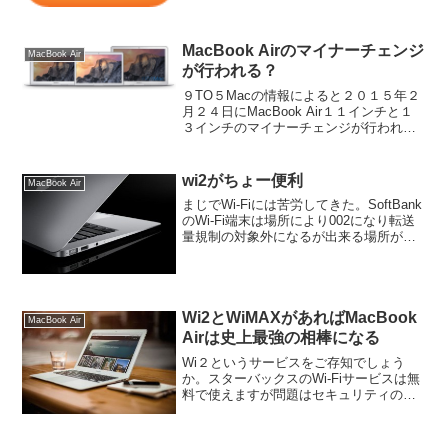
MacBook Airのマイナーチェンジ
MacBook Air
が行われる？
９TO５Macの情報によると２０１５年２
月２４日にMacBook Air１１インチと１
３インチのマイナーチェンジが行われる
とのことです。あれ？１２インチはどこ
に行ったの？もしかすると１２インチも
出てくるのかな？
wi2がちょー便利
MacBook Air
まじでWi-Fiには苦労してきた。SoftBank
のWi-Fi端末は場所により002になり転送
量規制の対象外になるが出来る場所がバ
ラバラ。フレッシュネスで００２になっ
たから安心と思ったら別の店では端末の
4Gである。そこで、wi2の出番だ。
Wi2とWiMAXがあればMacBook
MacBook Air
Airは史上最強の相棒になる
Wi２というサービスをご存知でしょう
か。スターバックスのWi-Fiサービスは無
料で使えますが問題はセキュリティの確
保ができていないことです。Wi2clubとい
うWi-Fiに接続するには会員契約を結び毎
月３９０円で使い放題です。