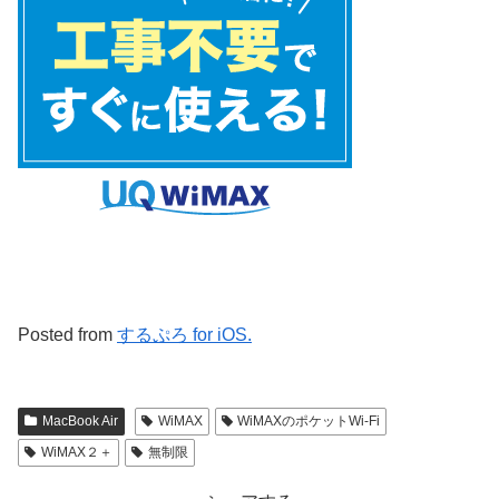
Posted from
するぷろ for iOS.
MacBook Air
WiMAX
WiMAXのポケットWi-Fi
WiMAX２＋
無制限