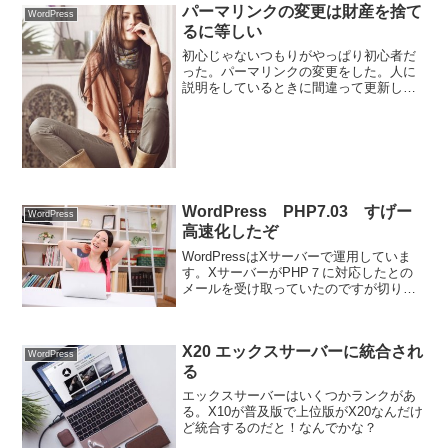
パーマリンクの変更は財産を捨て
WordPress
るに等しい
初心じゃないつもりがやっぱり初心者だ
った。パーマリンクの変更をした。人に
説明をしているときに間違って更新して
しまった。結果、自分のWordPressの住
所を変更することになった。
WordPress PHP7.03 すげー
WordPress
高速化したぞ
WordPressはXサーバーで運用していま
す。XサーバーがPHP７に対応したとの
メールを受け取っていたのですが切り替
えていいものか様子を見ていました。ち
ょっと変えてみるか。駄目だったらもと
に戻せばいいからね。切り替えてみたら
X20 エックスサーバーに統合され
すげー高速化し...
WordPress
る
エックスサーバーはいくつかランクがあ
る。X10が普及版で上位版がX20なんだけ
ど統合するのだと！なんでかな？