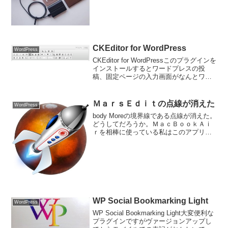
CKEditor for WordPress
WordPress
CKEditor for WordPressこのプラグインを
インストールするとワードプレスの投
稿、固定ページの入力画面がなんとワー
プロのようになる。
ＭａｒｓＥｄｉｔの点線が消えた
WordPress
body Moreの境界線である点線が消えた。
どうしてだろうか。ＭａｃＢｏｏｋＡｉ
ｒを相棒に使っている私はこのアプリに
は助けられている。Marseditがあるから
楽しいブログ。ところが、突然何が起こ
ったのか
WP Social Bookmarking Light
WordPress
WP Social Bookmarking Light大変便利な
プラグインですがヴァージョンアップし