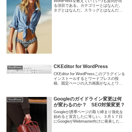
WordPressを教えていていつも質問が出
る項目である。カテゴリーとはなんだ。
タグとはなんだ。スラッグとはなんだ。
パーマリンクとはなんだ。そうなんで
す。このことを正確に理解していないで
使うといつまでも混乱しているな。
CKEditor for WordPress
WordPress
CKEditor for WordPressこのプラグインを
インストールするとワードプレスの投
稿、固定ページの入力画面がなんとワー
プロのようになる。
Googleのガイドライン変更は何
WordPress
が変わるのか？ SEO対策変更？
Googleが誘導ページの取り締まり強化を
始めると宣言したに等しい。３月１７日
にGoogleがWebmaster向けに発表したガ
イドラインはいつものごとく曖昧だ。誘
導ページとはなんだろうか？ここから考