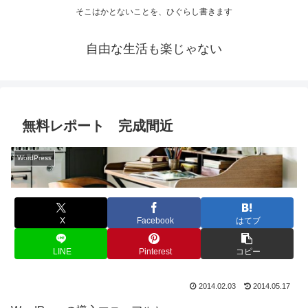
そこはかとないことを、ひぐらし書きます
自由な生活も楽じゃない
無料レポート 完成間近
WordPress
X
Facebook
はてブ
LINE
Pinterest
コピー
2014.02.03
2014.05.17