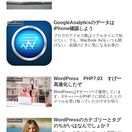
何が変わったのか。
GoogleAnalyticsのデータは
WordPress
iPhone確認しよう
ブログのアクセス数はリアルタイムで知
りたい。でも、MacBook Airをいつも開
けない。会議のときに気になるお昼のア
クセス数はiPhoneで確認することができ
る。
WordPress PHP7.03 すげー
WordPress
高速化したぞ
WordPressはXサーバーで運用していま
す。XサーバーがPHP７に対応したとの
メールを受け取っていたのですが切り替
えていいものか様子を見ていました。ち
ょっと変えてみるか。駄目だったらもと
に戻せばいいからね。切り替えてみたら
WordPressのカテゴリーとタグ
すげー高速化し...
WordPress
のちがいはなんでしょか？