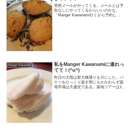
突然メールがやってくる。メールとは予
告なしにやってくるからいいのかな。
「Manger Kawanami行くから予約し
て！」怒らせるとかなりヤバイ女性管理
職はどの会社にも存在する。一人で行く
のかなと思ったら「お前も行くのだよ」
と命令が、、、！
私をManger Kawanamiに連れっ
Manger Kawanami
てて！(^o^)
昨日の大雨は新大橋通りを川にした。バ
ケツをひっくり返す雨にもかかわらず築
地市場は大盛況である。築地ツアーは101
回目となった。さあ、どうなることや
ら！