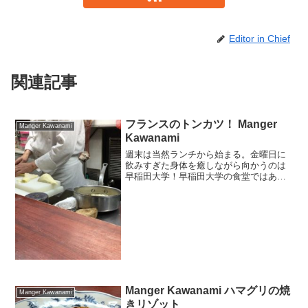
Editor in Chief
関連記事
フランスのトンカツ！ Manger
Manger Kawanami
Kawanami
週末は当然ランチから始まる。金曜日に
飲みすぎた身体を癒しながら向かうのは
早稲田大学！早稲田大学の食堂ではあり
ません。私の学生時代はカレーライス180
円でした。不味かったよ。と食堂を横目
に見ながら進むのです。
Manger Kawanami ハマグリの焼
Manger Kawanami
きリゾット