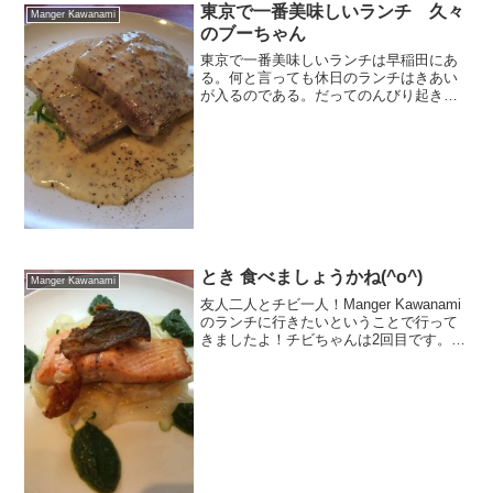
東京で一番美味しいランチ 久々
Manger Kawanami
のブーちゃん
東京で一番美味しいランチは早稲田にあ
る。何と言っても休日のランチはきあい
が入るのである。だってのんびり起きて
腹が減って何食べようかなと考える優雅
な時間がいいでしょ。だけど、臨時休業
があるお店だから確認の電話を入れた。
「やりたくないけどやって...
とき 食べましょうかね(^o^)
Manger Kawanami
友人二人とチビ一人！Manger Kawanami
のランチに行きたいということで行って
きましたよ！チビちゃんは2回目です。さ
て、なにが出てくるかな！