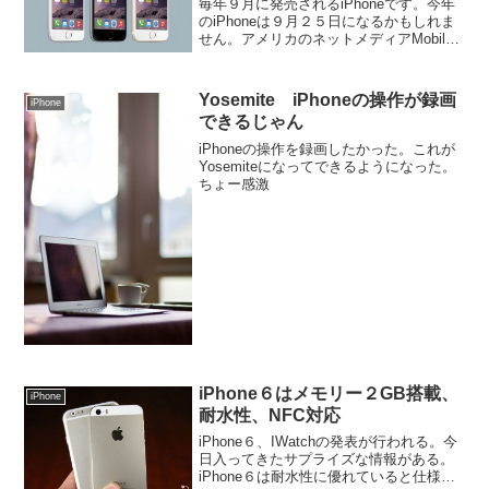
毎年９月に発売されるiPhoneです。今年
のiPhoneは９月２５日になるかもしれま
せん。アメリカのネットメディアMobile
News Onlineが伝えています。まあ、この
時期に必ずこの手の情報が流れますが大
体間違っていません。では、詳...
Yosemite iPhoneの操作が録画
iPhone
できるじゃん
iPhoneの操作を録画したかった。これが
Yosemiteになってできるようになった。
ちょー感激
iPhone６はメモリー２GB搭載、
iPhone
耐水性、NFC対応
iPhone６、IWatchの発表が行われる。今
日入ってきたサプライズな情報がある。
iPhone６は耐水性に優れていると仕様書