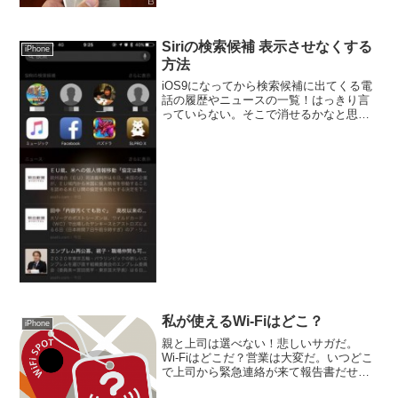
に書いてある。おまけに、NFC対応だ
と。これは期待できる。
Siriの検索候補 表示させなくする
iPhone
方法
iOS9になってから検索候補に出てくる電
話の履歴やニュースの一覧！はっきり言
っていらない。そこで消せるかなと思い
探したらあったよ！というわけで、Siriの
検索候補の消し方です。
私が使えるWi-Fiはどこ？
iPhone
親と上司は選べない！悲しいサガだ。
Wi-Fiはどこだ？営業は大変だ。いつどこ
で上司から緊急連絡が来て報告書だせと
言われるかわからない。やるしかない。