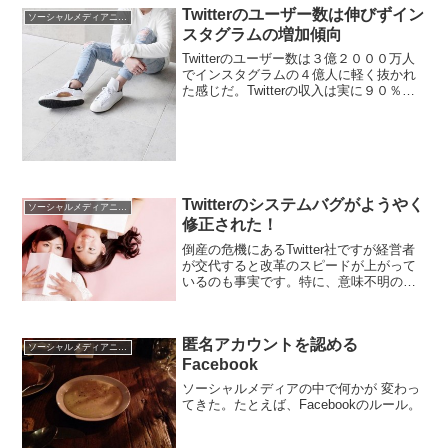
Twitterのユーザー数は伸びずイン
ソーシャルメディアニュース
スタグラムの増加傾向
Twitterのユーザー数は３億２０００万人
でインスタグラムの４億人に軽く抜かれ
た感じだ。Twitterの収入は実に９０％以
上が広告収入でありユーザーの８６％は
モバイル広告であると第三四半期の決算
では１億３２００万ドルの純損失となっ
た。さあ...
Twitterのシステムバグがようやく
ソーシャルメディアニュース
修正された！
倒産の危機にあるTwitter社ですが経営者
が交代すると改革のスピードが上がって
いるのも事実です。特に、意味不明の凍
結、ロックが繰り返される状況に問い合
わせをしても返答なし。もっとやばいバ
グがあったのです。
匿名アカウントを認める
ソーシャルメディアニュース
Facebook
ソーシャルメディアの中で何かが 変わっ
てきた。たとえば、Facebookのルール。