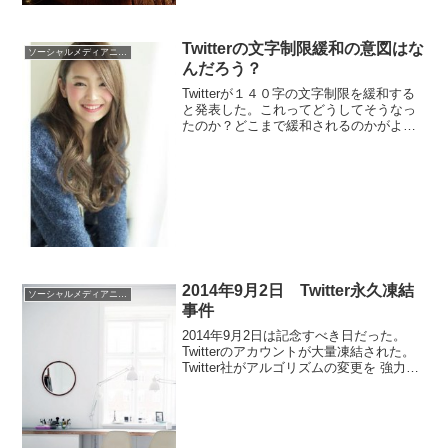
Twitterの文字制限緩和の意図はな
ソーシャルメディアニュース
んだろう？
Twitterが１４０字の文字制限を緩和する
と発表した。これってどうしてそうなっ
たのか？どこまで緩和されるのかがよく
わかりません。Twitterが制限を緩和する
意図は何でしょうか？
2014年9月2日 Twitter永久凍結
ソーシャルメディアニュース
事件
2014年9月2日は記念すべき日だった。
Twitterのアカウントが大量凍結された。
Twitter社がアルゴリズムの変更を 強力に
進めた結果だ。