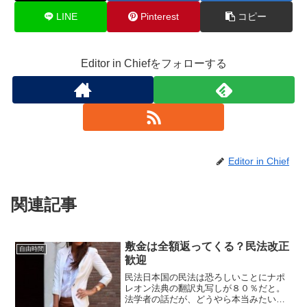
LINE
Pinterest
コピー
Editor in Chiefをフォローする
Editor in Chief
関連記事
敷金は全額返ってくる？民法改正
自由時間
歓迎
民法日本国の民法は恐ろしいことにナポ
レオン法典の翻訳丸写しが８０％だと。
法学者の話だが、どうやら本当みたい