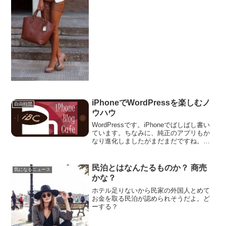
だ。
iPhoneでWordPressを楽しむノ
自由時間
ウハウ
WordPressです。iPhoneでばしばし書い
ています。ちなみに、純正のアプリもか
なり進化しましたがまだまだですね。な
ので、ここはプロブロガーが開発した
「するぷろ」が大活躍なんでがこの使い
方のマニュアルはない。
民泊とはなんたるものか？ 商売
気になるニュース
かな？
ホテル足りないから民家の外国人とめて
お金を取る民泊が認められそうだよ。ど
ーする？