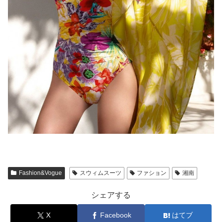
Fashion&Vogue
スウィムスーツ
ファション
湘南
シェアする
X
Facebook
はてブ