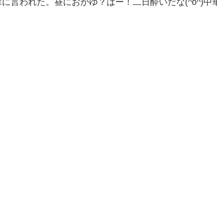
に言われた。昼におかゆ？はー！二日酔いだな(^o^)