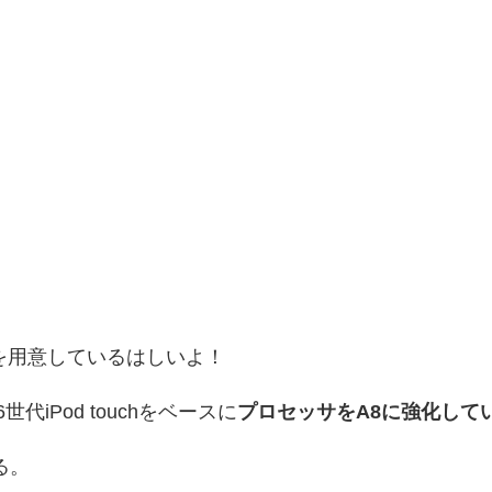
を用意しているはしいよ！
世代iPod touchをベースに
プロセッサをA8に強化して
いる。