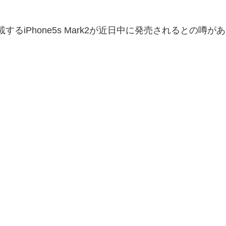
載するiPhone5s Mark2が近日中に発売されるとの噂が