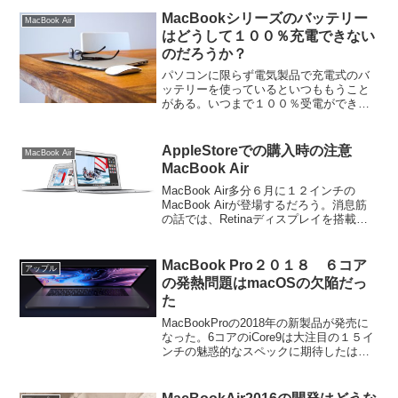
MacBookシリーズのバッテリー
MacBook Air
はどうして１００％充電できない
のだろうか？
パソコンに限らず電気製品で充電式のバ
ッテリーを使っているといつももうこと
がある。いつまで１００％受電ができる
だろうか？これが疑問なのだが、いつに
なったらバッテリーは交換を必要とする
だろか。 MacBook Airのバッテリーが２
AppleStoreでの購入時の注意
MacBook Air
２％の残量で...
MacBook Air
MacBook Air多分６月に１２インチの
MacBook Airが登場するだろう。消息筋
の話では、Retinaディスプレイを搭載し
たモデルである。１２インチをかつて使
っていた私は期待している。
MacBook Pro２０１８ ６コア
アップル
の発熱問題はmacOSの欠陥だっ
た
MacBookProの2018年の新製品が発売に
なった。6コアのiCore9は大注目の１５イ
ンチの魅惑的なスペックに期待したは
ず。毎度のことなんだけど、新製品で
CPUが新しくなると問題が発生する。懐
かしい話だけど040のモトローラ時代から