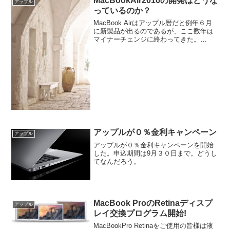
MacBookAir2016の開発はどうな
アップル
新...
っているのか？
MacBook Airはアップル暦だと例年６月
に新製品が出るのであるが、ここ数年は
マイナーチェンジに終わってきた。
MacBook Proは１１月の発売が普通であ
るが今年は夏に発売された。これまた、
マイナーチェンジである。このところ通
年の計画...
アップルが０％金利キャンペーン
アップル
アップルが０％金利キャンペーンを開始
した。申込期間は9月３０日まで。どうし
てなんだろう。
MacBook ProのRetinaディスプ
アップル
レイ交換プログラム開始!
MacBookPro Retinaをご使用の皆様は液