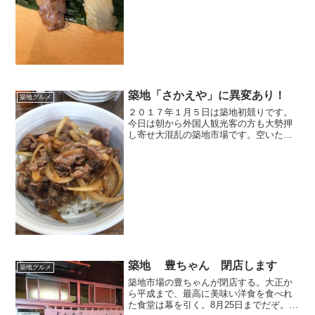
く安く美味しく食べたい。そう思うのが
普通だよね。鮨は日本橋に河岸があった
時に屋台で握って売られてい...
築地「さかえや」に異変あり！
築地グルメ
２０１７年１月５日は築地初競りです。
今日は朝から外国人観光客の方も大勢押
し寄せ大混乱の築地市場です。空いたこ
ろに行こうかなと思って行って見るとな
んと場外は大騒ぎです。
築地 豊ちゃん 閉店します
築地グルメ
築地市場の豊ちゃんが閉店する。大正か
ら平成まで、最高に美味い洋食を食べれ
た食堂は幕を引く。8月25日までだぞ。全