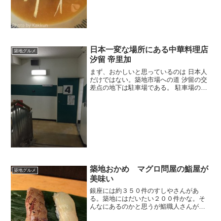
日本一変な場所にある中華料理店
築地グルメ
汐留 帝里加
まず、おかしいと思っているのは 日本人
だけではない。築地市場への道 汐留の交
差点の地下は駐車場である。 駐車場の入
り口の階段にラーメンが 出ている？なん
で？階段を見ると看板がある。
築地おかめ マグロ問屋の鮨屋が
築地グルメ
美味い
銀座には約３５０件のすしやさんがあ
る。築地にはだいたい２００件かな。そ
んなにあるのかと思うが鮨職人さんが言
っていたので本当なんだろうな。なるべ