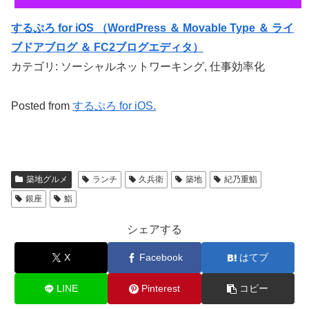
するぷろ for iOS （WordPress ＆ Movable Type ＆ ライ
ブドアブログ ＆ FC2ブログエディタ）
カテゴリ: ソーシャルネットワーキング, 仕事効率化
Posted from
するぷろ for iOS.
築地グルメ
ランチ
久兵衛
築地
紀乃重鮨
銀座
鮨
シェアする
X
Facebook
はてブ
LINE
Pinterest
コピー