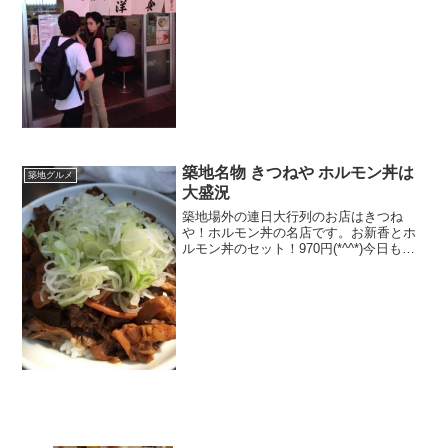
員集合。
築地名物 きつねや ホルモン丼は
築地グルメ
大盛況
築地場外の連日大行列のお店はきつね
や！ホルモン丼の名店です。お新香とホ
ルモン丼のセット！970円(*^^*)今日も元
気に頑張れそうです。頑張りましょう。